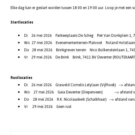
Elke dag kan er gestart worden tussen 18:00 en 19:00 uur. Loop je met een 
Startlocaties
Di 26 mei 2026 Parkeerplaats De Scheg Piet Van Donkplein 1, 7
Wo 27 mei 2026 Evenemententerrein Platvoet Roland Holstlaan 2
Do 28 mei 2026 Brinkgreven terrein Nico Bolkensteinlaan 1, 741
Vr 29 mei 2026 De Brink Brink, 7411 BV Deventer (
ROUTEKAAR
Rustlocaties
Di 26 mei 2026 Grasveld Cornelis Lelylaan (Vijfhoek) --> afstand 
Wo 27 mei 2026 Gaia Deventer (Diepenveen) --> afstand vanaf 
Do 28 mei 2026 R.K. Nicolaaskerk (Schalkhaar) --> afstand vanaf 
Vr 29 mei 2026 Geen rust