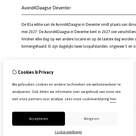
Avond4Daagse Deventer
De 81e editie van de Avond4Daagse in Deventer vindt plaats van dins
mei 2027. De Avond4Daagse in Deventer kent in 2027 vier verschillende
finishen elke dag op een andere locatie en op de laatste dag worden d
binnengehaald. Er zijn dagelijks twee loopafstanden; ongeveer 5 en o
Cookies & Privacy
Informatie
We gebruiken cookies en andere technieken om websiteverkeer te
Over ons
analyseren. Ook delen we informatie over uw gebruik van onze site
Routes 2026
met onze partners voor analyse.
Lees onze cookieverklaring
hier
Veel gestelde vragen
Accepteren
Weigeren
Cookie-instellingen