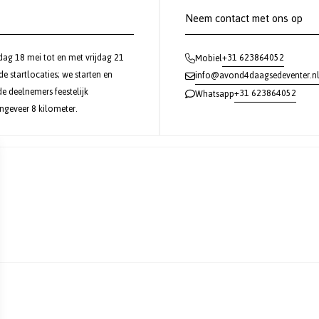
Neem contact met ons op
dag 18 mei tot en met vrijdag 21
+31 623864052
Mobiel
 startlocaties; we starten en
info@avond4daagsedeventer.n
e deelnemers feestelijk
+31 623864052
Whatsapp
ngeveer 8 kilometer.